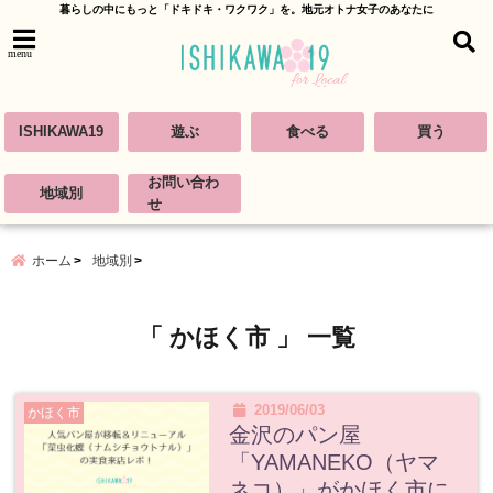
暮らしの中にもっと「ドキドキ・ワクワク」を。地元オトナ女子のあなたに
menu
ISHIKAWA19
遊ぶ
食べる
買う
お問い合わ
地域別
せ
ホーム
地域別
「 かほく市 」 一覧
2019/06/03
かほく市
金沢のパン屋
「YAMANEKO（ヤマ
ネコ）」がかほく市に