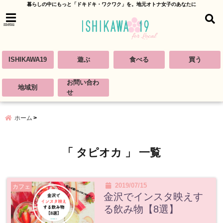
暮らしの中にもっと「ドキドキ・ワクワク」を。地元オトナ女子のあなたに
menu
ISHIKAWA19
遊ぶ
食べる
買う
お問い合わ
地域別
せ
ホーム
「 タピオカ 」 一覧
2019/07/15
カフェ
金沢でインスタ映えす
る飲み物【8選】