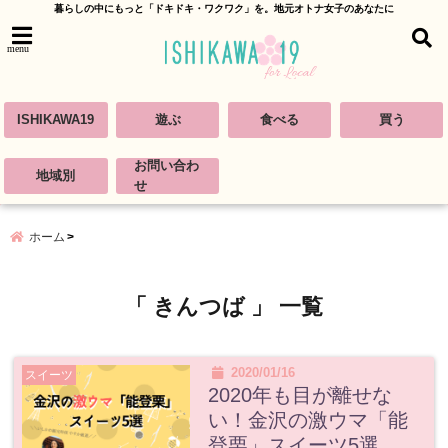
暮らしの中にもっと「ドキドキ・ワクワク」を。地元オトナ女子のあなたに
menu
ISHIKAWA19
遊ぶ
食べる
買う
お問い合わ
地域別
せ
ホーム
「 きんつば 」 一覧
2020/01/16
スイーツ
2020年も目が離せな
い！金沢の激ウマ「能
登栗」スイーツ5選